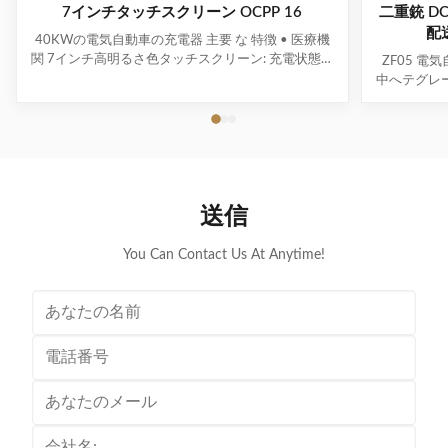
7インチタッチスクリーン OCPP 16
二重銃 D
配送
40KWの電気自動車の充電器 主要 な 特徴 • 医療機
関 7インチ高明るさ色タッチスクリーン: 充電状態の
ZF05 電
明確でリアルタイム表示の直感的なユーザーインタ
中へテグレ
ーフェース (UI) を備えています. • 医療機関 エネルギ
• 医療機関
ー効率 ≥95%: エネルギー損失を効果的に最小限に抑
ム・電圧・
え,運用コストの最適化管理に貢献します. • 医療機関
な電池計算 
OCPP 1.6 プロトコルコンプライアンス: システムの
ラメータの3
柔軟性,スケーラビリティ,およびデータ送信セキュリ
イプ充電,ス
ティを向上させる. • 医療機関 複数の充電モード:自
サポートしま
動充電,固定電源/エネルギー/時間充電,カードスワイ
送信
充電,定額
プ,QRコードスキャン,PIN確認充電方法をサポートし
す. モデル Z
ます. ...
X00
You Can Contact Us At Anytime!