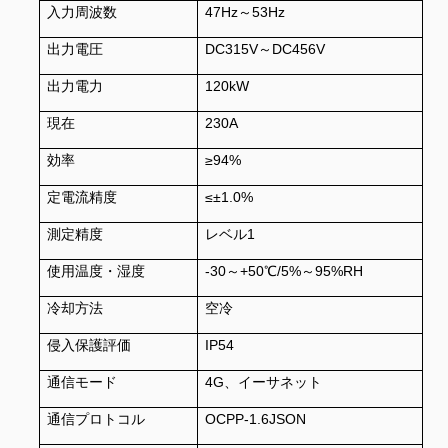
入力周波数
47Hz～53Hz
出力電圧
DC315V～DC456V
出力電力
120kW
現在
230A
効率
≥94%
定電流精度
≤±1.0%
測定精度
レベル1
使用温度・湿度
-30～+50℃/5%～95%RH
冷却方法
空冷
侵入保護評価
IP54
通信モード
4G、イーサネット
通信プロトコル
OCPP-1.6JSON