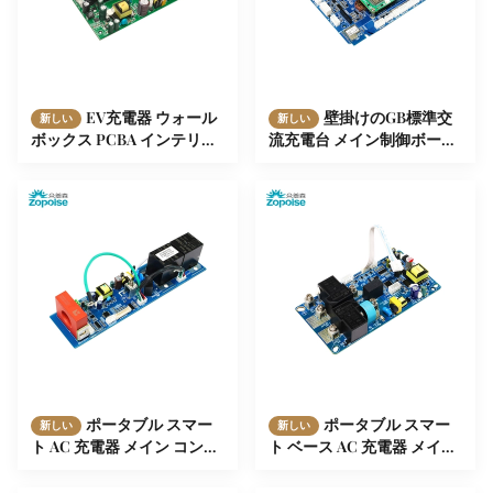
EV充電器 ウォール
壁掛けのGB標準交
新しい
新しい
ボックス PCBA インテリジ
流充電台 メイン制御ボード
ェント検出 OCPP プロトコ
7kW出力,32A出力電流,複数
ル CP検出
のインテリジェント検出お
よび保護機能
ポータブル スマー
ポータブル スマー
新しい
新しい
ト AC 充電器 メイン コント
ト ベース AC 充電器 メイン
ロール ボード 操作電圧: AC
コントロール ボード 7kW 出
240V ±15%,プラグ&チャー
力,最大出力電流 32A,米国標