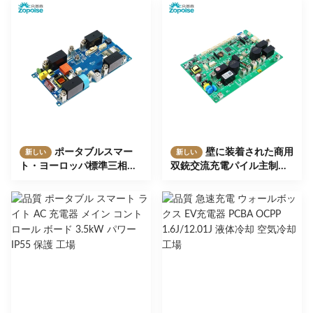
ジ/スケジュール充電に対応
準設計
し,4段階の電流調整が可能.
ポータブルスマー
壁に装着された商用
新しい
新しい
ト・ヨーロッパ標準三相交
双銃交流充電パイル主制御
流充電器 メイン制御ボード
ボード,出力電流32A×2,出力
16A/32A出力電流,プラグ&
電源14kW,OCPP 1.6プロト
チャージ/スケジュール式充
コルサポート.
電,スマートエネルギーメー
ター