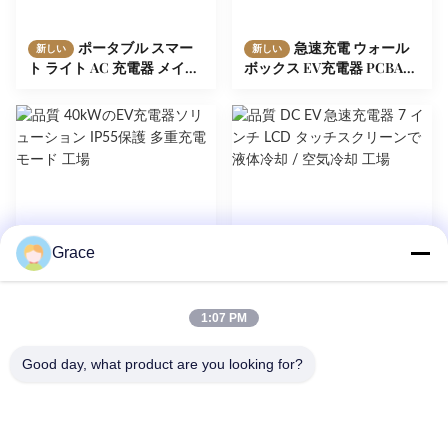
ポータブル スマー
急速充電 ウォール
新しい
新しい
ト ライト AC 充電器 メイン
ボックス EV充電器 PCBA
コントロール ボード 3.5kW
OCPP 1.6J/12.01J 液体冷却
パワー IP55 保護
空気冷却
Grace
1:07 PM
40kWのEV充電器ソ
DC EV 急速充電器 7
新しい
新しい
リューション IP55保護 多重
インチ LCD タッチスクリー
Good day, what product are you looking for?
充電モード
ンで液体冷却 / 空気冷却