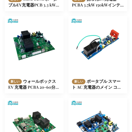
ブルEV充電器PCB 3.3 kWか
PCBA 3.7kW 150kWインテ
ら350 kW AC 220V/380V
リジェント検出
ウォールボックス
ポータブル スマー
新しい
新しい
EV 充電器 PCBA 20-60分
ト AC 充電器のメイン コン
急速充電 OCPP 1.6J/12.01J
トロール ボード – プラグ ア
ンド チャージ / スケジュー
ル充電、複数のインテリジ
ェント検出、4 段階の電流
調整。