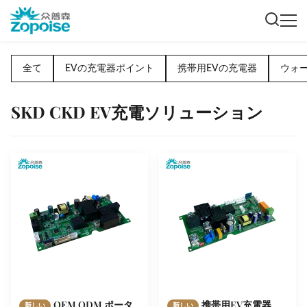
全て
EVの充電器ポイント
携帯用EVの充電器
ウォ
SKD CKD EV充電ソリューション
OEM ODM ポータ
携帯用EV充電器
新しい
新しい