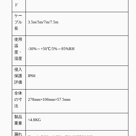
ド
ケー
ブル
3.5m/5m/7m/7.5m
長
使用
温
-30%～+50℃/5%～95%RH
度・
湿度
侵入
保護
IP66
評価
全体
の寸
278mm×106mm×57.5mm
法
製品
<4.8KG
重量
漏れ