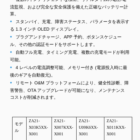
流監視、および完全な安全保護を備えた正確なバッテリー計
算。
•
スタンバイ、充電、障害ステータス、パラメータを表示す
る 1.3 インチ OLED ディスプレイ。
•
プラグアンドチャージ、APP 予約、ボタンスケジュー
ル、その他の認証モードをサポートします。
•
自動フル充電、タイミング充電、複数の充電モードが利用
可能。
•
4 レベルの電流調整可能、メモリー付き (電源投入時に最
後のギアを自動復元)。
•
リモート O&M プラットフォームにより、健全性診断、障
害警告、OTA アップグレードが可能になり、メンテナンス
コストが削減されます。
ZA21-
ZA21-
ZA21-
ZA21-
モデ
X03K5XX-
X007KXX-
U09K6XX-
X011KXX-
ル
X001
X001
X001
X001