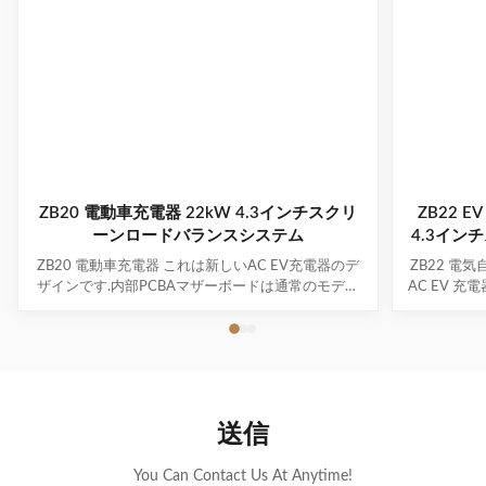
ZB20 電動車充電器 22kW 4.3インチスクリ
ZB22 
ーンロードバランスシステム
4.3イン
ZB20 電動車充電器 これは新しいAC EV充電器のデ
ZB22 電
ザインです.内部PCBAマザーボードは通常のモデル
AC EV 
と同じです.外側/囲いだけが新しく,模具開発を待っ
ボードは通
ています. このデザインが 目を引くものがない場合
新しく、金
あなたのアイデアを元に 完全に新しい外観も作れま
も気に入ら
す電気自動車の電池充電器のPCB主制御ボードを再
新しい外観
構築することもできます. 特定の技術要件があれば,
の技術要件が
必要なものを教えてください.. 主要 な 特徴 • 医療機
制御基板を
送信
関 新エネルギー車両の充電ポートとプロトコルとの
をお知らせく
高度な互換性 • 医療機関 複数のインテリジェント検
充電ポート
出,リアルタイムの電圧/電流モニタリング,完全な安
ンテリジェ
You Can Contact Us At Anytime!