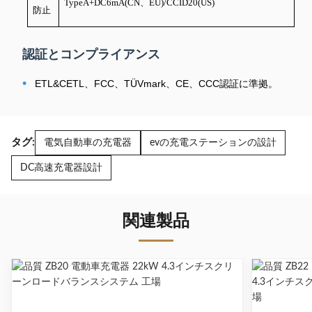
TypeA+DC6mA(CN、EU)/CCID20(US)
防止
認証とコンプライアンス
•
ETL&CETL、FCC、TÜVmark、CE、CCC認証に準拠。
タグ:
電気自動車の充電器
evの充電ステーションの設計
DC高速充電器設計
関連製品