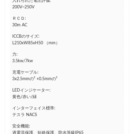
入れられた電圧評価:
200V~250V
ＲＣＤ:
30m AC
ICCBのサイズ:
L210xW85xH50 （mm）
力:
3.5kw/7kw
充電ケーブル:
3x2.5mmの² +0.5mmの²
LEDインジケーター:
黄色/赤い/緑
インターフェイス標準:
テスラ NACS
安全機能:
過電流保護、短絡保護、防水等級IP65