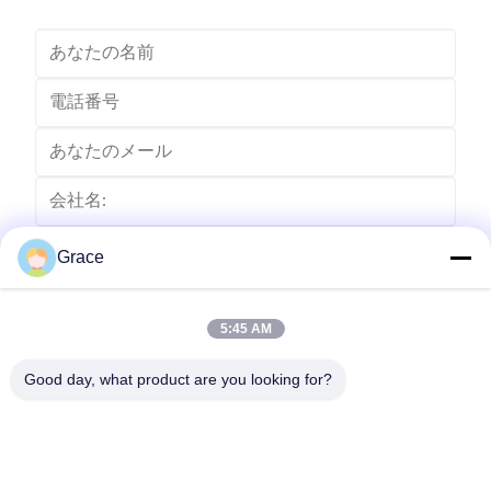
全保護付きの正確なバッテリー計算 • ...
視、および
Grace
5:45 AM
Good day, what product are you looking for?
送りなさい