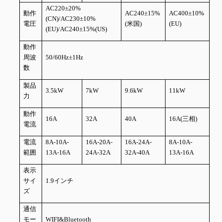
AC220±20%
動作
AC240±15%
AC400±10%
(CN)/AC230±10%
電圧
(米国)
(EU)
(EU)/AC240±15%(US)
動作
周波
50/60Hz±1Hz
数
製品
3.5kW
7kW
9.6kW
11kW
力
動作
16A
32A
40A
16A(三相)
電流
電流
8A-10A-
16A-20A-
16A-24A-
8A-10A-
範囲
13A-16A
24A-32A
32A-40A
13A-16A
表示
サイ
1.9インチ
ズ
通信
モー
WIFI&Bluetooth