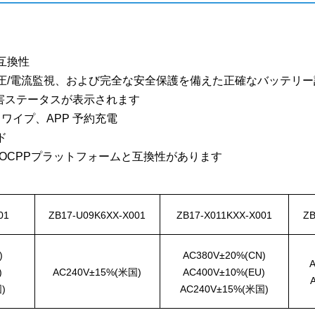
互換性
圧/電流監視、および完全な安全保護を備えた正確なバッテリー
害ステータスが表示されます
ワイプ、APP 予約充電
ド
準OCPPプラットフォームと互換性があります
01
ZB17-U09K6XX-X001
ZB17-X011KXX-X001
ZB
)
AC380V±20%(CN)
)
AC240V±15%(米国)
AC400V±10%(EU)
)
AC240V±15%(米国)