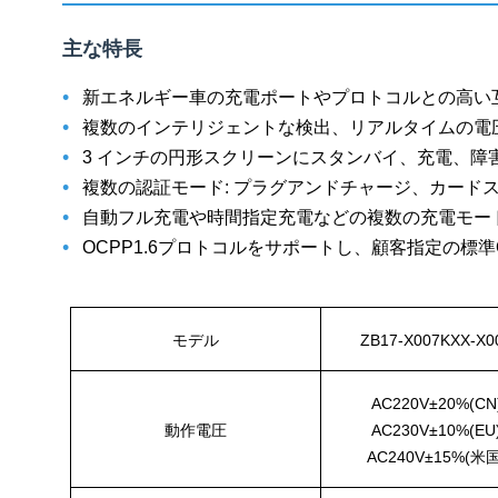
主な特長
•
新エネルギー車の充電ポートやプロトコルとの高い
•
複数のインテリジェントな検出、リアルタイムの電
•
3 インチの円形スクリーンにスタンバイ、充電、障
•
複数の認証モード: プラグアンドチャージ、カードス
•
自動フル充電や時間指定充電などの複数の充電モー
•
OCPP1.6プロトコルをサポートし、顧客指定の標
モデル
ZB17-X007KXX-X0
AC220V±20%(CN
動作電圧
AC230V±10%(EU
AC240V±15%(米国