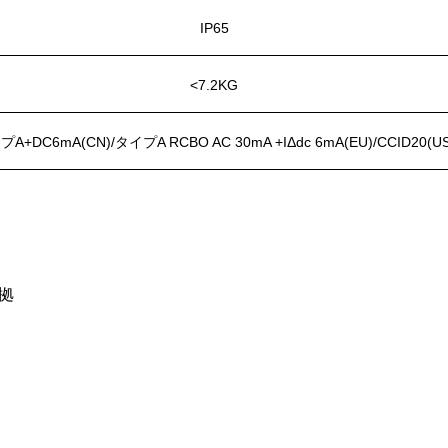
IP65
<7.2KG
A+DC6mA(CN)/タイプA RCBO AC 30mA +IΔdc 6mA(EU)/CCID20(US
準拠