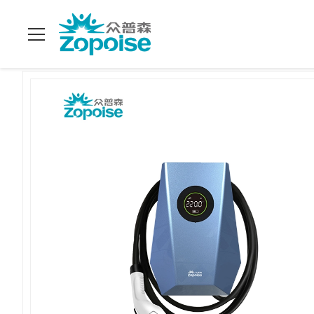
ホーム
>
製品
>
ウォールボックスEV充電器
>
ZB17 プラグ