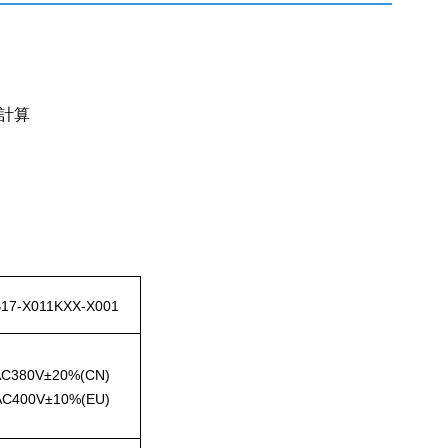
計算
17-X011KXX-X001
AC380V±20%(CN)
AC400V±10%(EU)