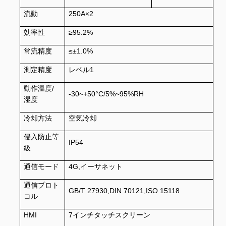
流動
250A×2
効率性
≥95.2%
常流精度
≤±1.0%
測定精度
レベル1
動作温度/
-30~+50°C/5%~95%RH
湿度
冷却方法
空気冷却
侵入防止等
IP54
級
通信モード
4G,イーサネット
通信プロト
GB/T 27930,DIN 70121,ISO 15118
コル
HMI
7インチタッチスクリーン