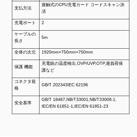
接触式のCPU充電カード コードスキャン決
支払方法
済
充電ポート
2
ケーブルの
5m
長さ
全体の次元
1920mm×750mm×750mm
充電銃の温度検出,OVP/UVP,OTP,過負荷保
保護 機能
護など
コネクタ規
GB/T 202343IEC 62196
格
GB/T 18487,NB/T33001,NB/T33008.1,
安全基準
IEC/EN 61851-1,IEC/EN 61851-23