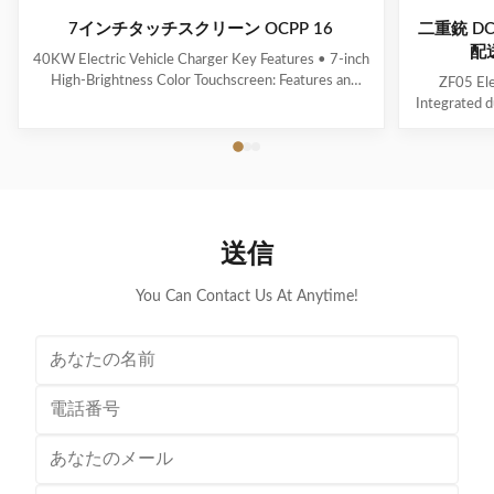
7インチタッチスクリーン OCPP 16
二重銃 D
配送
40KW Electric Vehicle Charger Key Features • 7-inch
High-Brightness Color Touchscreen: Features an
ZF05 Ele
intuitive user interface (UI) with clear and real-time
Integrated d
display of charging status. • Energy Efficiency ≥ 95%:
Multi
Effectively minimizes energy loss, contributing to
voltage/cu
optimized operational cost control. • ...
calculation 
indicator f
送信
You Can Contact Us At Anytime!