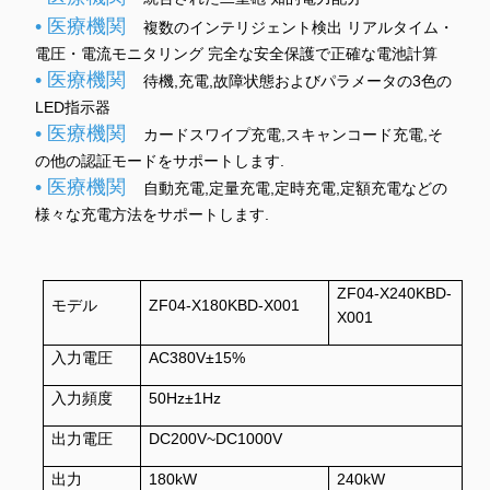
• 医療機関
複数のインテリジェント検出 リアルタイム・
電圧・電流モニタリング 完全な安全保護で正確な電池計算
• 医療機関
待機,充電,故障状態およびパラメータの3色の
LED指示器
• 医療機関
カードスワイプ充電,スキャンコード充電,そ
の他の認証モードをサポートします.
• 医療機関
自動充電,定量充電,定時充電,定額充電などの
様々な充電方法をサポートします.
ZF04-X240KBD-
モデル
ZF04-X180KBD-X001
X001
入力電圧
AC380V±15%
入力頻度
50Hz±1Hz
出力電圧
DC200V~DC1000V
出力
180kW
240kW