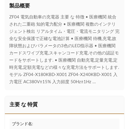
製品概要
ZF04 電気自動車の充電器 主要 な 特徴 • 医療機関 統合
された二重砲 知的電力配分 • 医療機関 複数のインテリ
ジェント検出 リアルタイム・電圧・電流モニタリング 完
全な安全保護で正確な電池計算 • 医療機関 待機,充電,故
障状態およびパラメータの3色のLED指示器 • 医療機関
カードスワイプ充電,スキャンコード充電,その他の認証モ
ードをサポートします. • 医療機関 自動充電,定量充電,定
時充電,定額充電などの様々な充電方法をサポートします.
モデル ZF04-X180KBD-X001 ZF04-X240KBD-X001 入
力電圧 AC380V±15% 入力頻度 50Hz±1Hz ...
主要 な 特質
ブランド名: