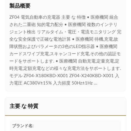
製品概要
ZF04 電気自動車の充電器 主要 な 特徴 • 医療機関 統合
された二重砲 知的電力配分 • 医療機関 複数のインテリ
ジェント検出 リアルタイム・電圧・電流モニタリング 完
全な安全保護で正確な電池計算 • 医療機関 待機,充電,故
障状態およびパラメータの3色のLED指示器 • 医療機関
カードスワイプ充電,スキャンコード充電,その他の認証モ
ードをサポートします. • 医療機関 自動充電,定量充電,定
時充電,定額充電などの様々な充電方法をサポートします.
モデル ZF04-X180KBD-X001 ZF04-X240KBD-X001 入
力電圧 AC380V±15% 入力頻度 50Hz±1Hz ...
主要 な 特質
ブランド名: