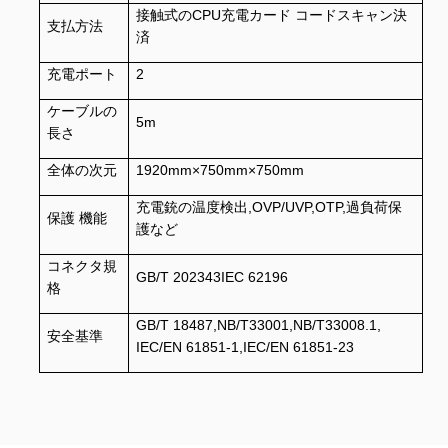
接触式のCPU充電カード コードスキャン決
支払方法
済
充電ポート
2
ケーブルの
5m
長さ
全体の次元
1920mm×750mm×750mm
充電銃の温度検出,OVP/UVP,OTP,過負荷保
保護 機能
護など
コネクタ規
GB/T 202343IEC 62196
格
GB/T 18487,NB/T33001,NB/T33008.1,
安全基準
IEC/EN 61851-1,IEC/EN 61851-23