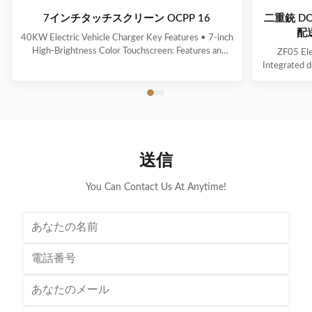
7インチタッチスクリーン OCPP 16
二重銃 D
配送
40KW Electric Vehicle Charger Key Features • 7-inch
High-Brightness Color Touchscreen: Features an
ZF05 Ele
intuitive user interface (UI) with clear and real-time
Integrated d
display of charging status. • Energy Efficiency ≥ 95%:
Multi
Effectively minimizes energy loss, contributing to
voltage/cu
optimized operational cost control. • ...
calculation 
indicator f
送信
You Can Contact Us At Anytime!