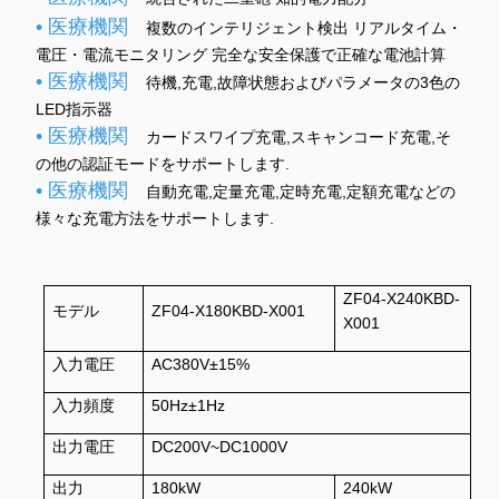
• 医療機関
複数のインテリジェント検出 リアルタイム・
電圧・電流モニタリング 完全な安全保護で正確な電池計算
• 医療機関
待機,充電,故障状態およびパラメータの3色の
LED指示器
• 医療機関
カードスワイプ充電,スキャンコード充電,そ
の他の認証モードをサポートします.
• 医療機関
自動充電,定量充電,定時充電,定額充電などの
様々な充電方法をサポートします.
ZF04-X240KBD-
モデル
ZF04-X180KBD-X001
X001
入力電圧
AC380V±15%
入力頻度
50Hz±1Hz
出力電圧
DC200V~DC1000V
出力
180kW
240kW