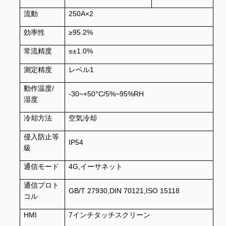
流動
250A×2
効率性
≥95.2%
常流精度
≤±1.0%
測定精度
レベル1
動作温度/
-30~+50°C/5%~95%RH
湿度
冷却方法
空気冷却
侵入防止等
IP54
級
通信モード
4G,イーサネット
通信プロト
GB/T 27930,DIN 70121,ISO 15118
コル
HMI
7インチタッチスクリーン