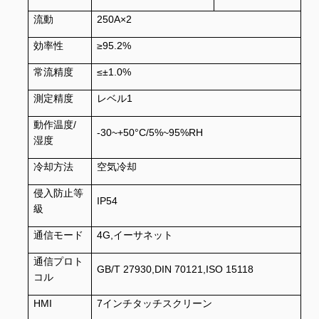
流動
250A×2
効率性
≥95.2%
常流精度
≤±1.0%
測定精度
レベル1
動作温度/
-30~+50°C/5%~95%RH
湿度
冷却方法
空気冷却
侵入防止等
IP54
級
通信モード
4G,イーサネット
通信プロト
GB/T 27930,DIN 70121,ISO 15118
コル
HMI
7インチタッチスクリーン