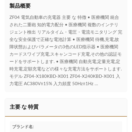
製品概要
ZF04 電気自動車の充電器 主要 な 特徴 • 医療機関 統合
された二重砲 知的電力配分 • 医療機関 複数のインテリ
ジェント検出 リアルタイム・電圧・電流モニタリング 完
全な安全保護で正確な電池計算 • 医療機関 待機,充電,故
障状態およびパラメータの3色のLED指示器 • 医療機関
カードスワイプ充電,スキャンコード充電,その他の認証モ
ードをサポートします. • 医療機関 自動充電,定量充電,定
時充電,定額充電などの様々な充電方法をサポートします.
モデル ZF04-X180KBD-X001 ZF04-X240KBD-X001 入
力電圧 AC380V±15% 入力頻度 50Hz±1Hz ...
主要 な 特質
ブランド名: