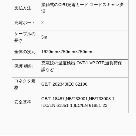
接触式のCPU充電カード コードスキャン決
支払方法
済
充電ポート
2
ケーブルの
5m
長さ
全体の次元
1920mm×750mm×750mm
充電銃の温度検出,OVP/UVP,OTP,過負荷保
保護 機能
護など
コネクタ規
GB/T 202343IEC 62196
格
GB/T 18487,NB/T33001,NB/T33008.1,
安全基準
IEC/EN 61851-1,IEC/EN 61851-23