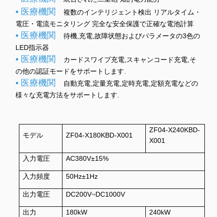
• 医療機関
複数のインテリジェント検出 リアルタイム・
電圧・電流モニタリング 完全な安全保護で正確な電池計算
• 医療機関
待機,充電,故障状態およびパラメータの3色の
LED指示器
• 医療機関
カードスワイプ充電,スキャンコード充電,そ
の他の認証モードをサポートします.
• 医療機関
自動充電,定量充電,定時充電,定額充電などの
様々な充電方法をサポートします.
ZF04-X240KBD-
モデル
ZF04-X180KBD-X001
X001
入力電圧
AC380V±15%
入力頻度
50Hz±1Hz
出力電圧
DC200V~DC1000V
出力
180kW
240kW