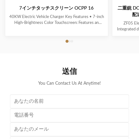
7インチタッチスクリーン OCPP 16
二重銃 D
配送
40KW Electric Vehicle Charger Key Features • 7-inch
High-Brightness Color Touchscreen: Features an
ZF05 Ele
intuitive user interface (UI) with clear and real-time
Integrated d
display of charging status. • Energy Efficiency ≥ 95%:
Multi
Effectively minimizes energy loss, contributing to
voltage/cu
optimized operational cost control. • ...
calculation 
indicator f
送信
You Can Contact Us At Anytime!