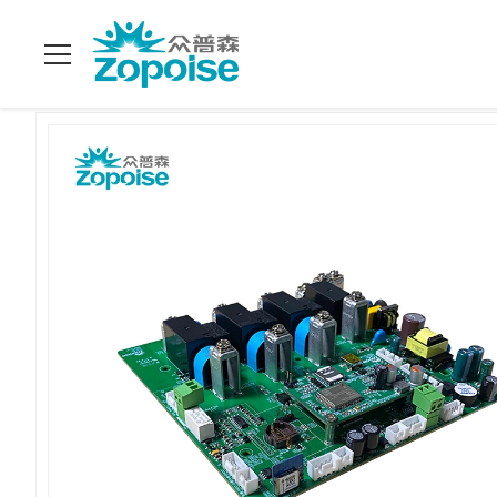
ホーム
>
製品
>
SKD CKD EV充電ソリューション
>
40kWの