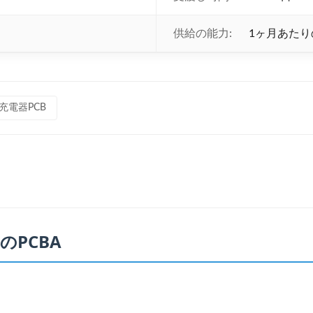
供給の能力:
1ヶ月あたりの
充電器PCB
PCBA