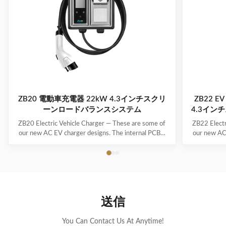
ZB20 電動車充電器 22kW 4.3インチスクリ
ZB22 
ーンロードバランスシステム
4.3イン
ZB20 Electric Vehicle Charger — These are some of
ZB22 Electr
our new AC EV charger designs. The internal PCBA
our new AC
motherboards are the same as our regular models –
motherboard
only the exteriors/enclosures are new, and they’re
only the ex
waiting for mold development. If none of these
waiting f
designs really catch your eye, we can also create a ...
designs real
送信
You Can Contact Us At Anytime!