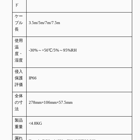
ド
ケー
ブル
3.5m/5m/7m/7.5m
長
使用
温
-30%～+50℃/5%～95%RH
度・
湿度
侵入
保護
IP66
評価
全体
の寸
278mm×106mm×57.5mm
法
製品
<4.8KG
重量
漏れ