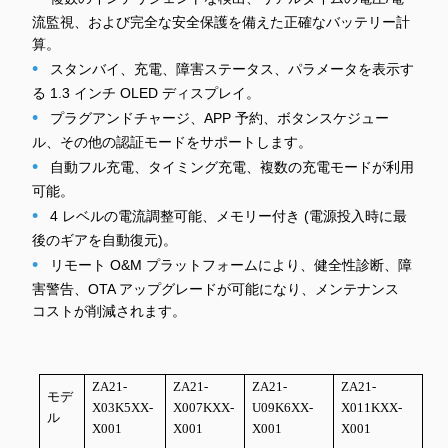
流監視、および完全な安全保護を備えた正確なバッテリー計
算。
•
スタンバイ、充電、障害ステータス、パラメータを表示す
る 1.3 インチ OLED ディスプレイ。
•
プラグアンドチャージ、APP 予約、ボタンスケジュー
ル、その他の認証モードをサポートします。
•
自動フル充電、タイミング充電、複数の充電モードが利用
可能。
•
4 レベルの電流調整可能、メモリー付き (電源投入時に最
後のギアを自動復元)。
•
リモート O&M プラットフォームにより、健全性診断、障
害警告、OTA アップグレードが可能になり、メンテナンス
コストが削減されます。
ZA21-
ZA21-
ZA21-
ZA21-
モデ
X03K5XX-
X007KXX-
U09K6XX-
X011KXX-
ル
X001
X001
X001
X001