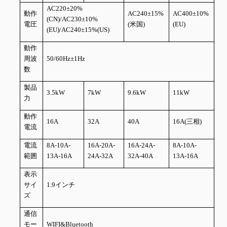
AC220±20%
動作
AC240±15%
AC400±10%
(CN)/AC230±10%
電圧
(米国)
(EU)
(EU)/AC240±15%(US)
動作
周波
50/60Hz±1Hz
数
製品
3.5kW
7kW
9.6kW
11kW
力
動作
16A
32A
40A
16A(三相)
電流
電流
8A-10A-
16A-20A-
16A-24A-
8A-10A-
範囲
13A-16A
24A-32A
32A-40A
13A-16A
表示
サイ
1.9インチ
ズ
通信
モー
WIFI&Bluetooth