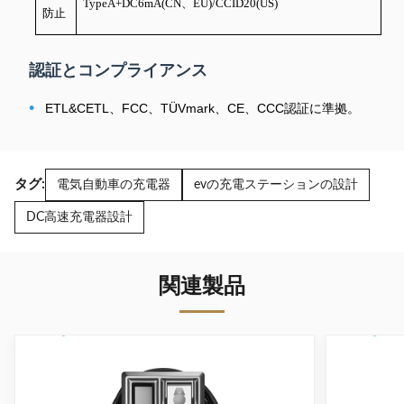
TypeA+DC6mA(CN、EU)/CCID20(US)
防止
認証とコンプライアンス
•
ETL&CETL、FCC、TÜVmark、CE、CCC認証に準拠。
タグ:
電気自動車の充電器
evの充電ステーションの設計
DC高速充電器設計
関連製品