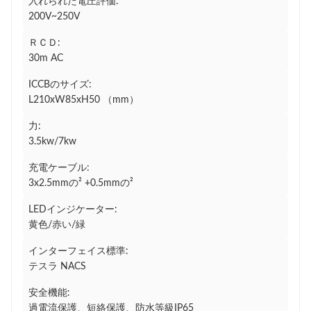
入れられた電圧評価:
200V~250V
ＲＣＤ:
30m AC
ICCBのサイズ:
L210xW85xH50 （mm）
力:
3.5kw/7kw
充電ケーブル:
3x2.5mmの² +0.5mmの²
LEDインジケーター:
黄色/赤い/緑
インターフェイス標準:
テスラ NACS
安全機能:
過電流保護、短絡保護、防水等級IP65