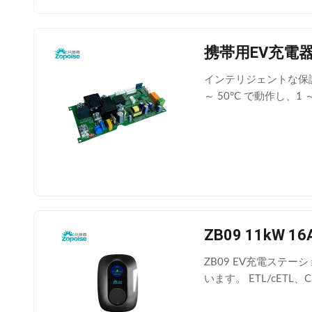
携帯用EV充電器
インテリジェントな保護、正
～ 50°C で動作し、
ZB09 11k
ZB09 EV充電ステー
います。 ETL/cET