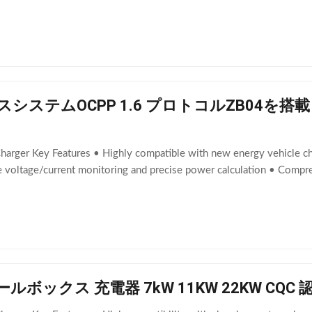
ンスシステムOCPP 1.6 プロトコルZB04
harger Key Features • Highly compatible with new energy vehicle cha
e voltage/current monitoring and precise power calculation • Compr
ールボックス 充電器 7kW 11KW 22KW CQC 