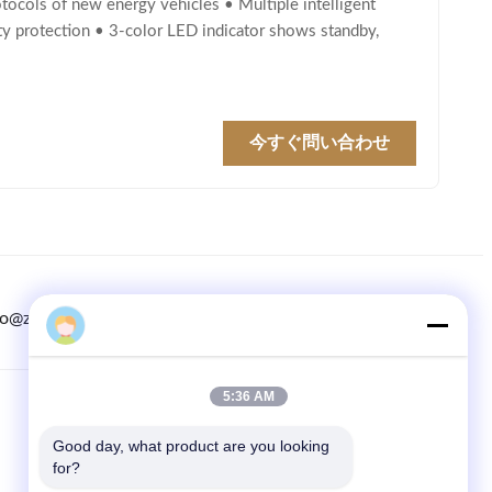
tocols of new energy vehicles • Multiple intelligent
fety protection • 3-color LED indicator shows standby,
今すぐ問い合わせ
fo@zopoise.com
8615074100782
86--4008465288-2
5:36 AM
SAIKESAISI水素エナジー
Good day, what product are you looking 
ホーム
for?