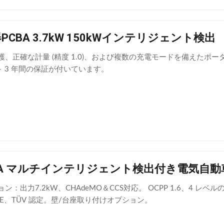
PCBA 3.7kW 150kWインテリジェント検出
確な計量 (精度 1.0)、および複数の充電モードを備えたポータブル EV 充
1 ～ 3 年間の保証が付いています。
W 16A マルチインテリジェント検出付き電気
ション：出力7.2kW、CHAdeMO＆CCS対応。 OCPP 1.6、
L、CE、TÜV 認定。壁/台座取り付けオプション。