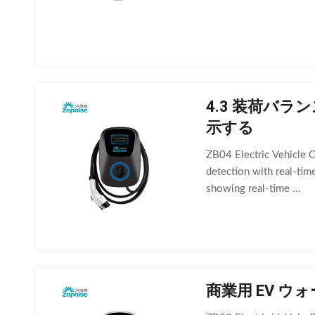
4.3 装荷バラ
示する
ZB04 Electric Vehicle C
detection with real-tim
showing real-time ...
商業用 EV ウォ