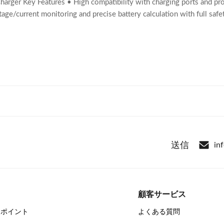
harger Key Features • High compatibility with charging ports and pro
ltage/current monitoring and precise battery calculation with full sa
送信
in
顧客サービス
器ポイント
よくある質問