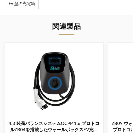
Ev 壁の充電箱
関連製品
4.3 装荷バランスシステムOCPP 1.6 プロトコ
ZB09 ウ
ルZB04を搭載したウォールボックスEV充電
プロトコル 