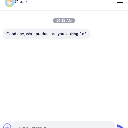
Grace
10:12 AM
Good day, what product are you looking for?
送りなさい
86--4008465288-2
info@zopoise.com
ホーム
製品
企業情報
会社案内
品質管理
お問い合わせ
見積依頼
ニュース
すべての場合
地図
プライバシーポリシー規約