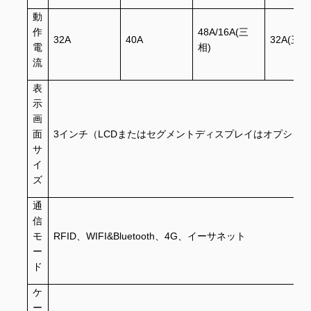
動
作
48A/16A(三
32A
40A
32A(三相
電
相)
流
表
示
画
面
3インチ（LCDまたはセグメントディスプレイはオプショ
サ
イ
ズ
通
信
モ
RFID、WIFI&Bluetooth、4G、イーサネット
ー
ド
ケ
ー