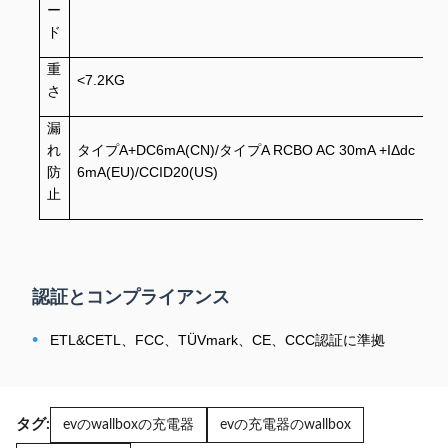
ー
ド
重
<7.2KG
さ
漏
れ
タイプA+DC6mA(CN)/タイプA RCBO AC 30mA +IΔdc
防
6mA(EU)/CCID20(US)
止
認証とコンプライアンス
•
ETL&CETL、FCC、TÜVmark、CE、CCC認証に準拠
タグ:
evのwallboxの充電器
evの充電器のwallbox