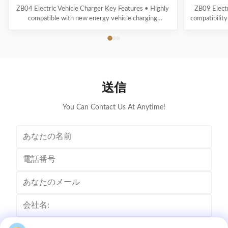
器を表示する
ZB04 Electric Vehicle Charger Key Features • Highly
ZB09 Electr
compatible with new energy vehicle charging
compatibility
interfaces and protocols • Multi-intelligent detection
energy vehic
with real-time voltage/current monitoring and precise
time voltag
power calculation • Comprehensive safety protection
calculation 
systems • 4.3" display showing real-time ...
scr
送信
You Can Contact Us At Anytime!