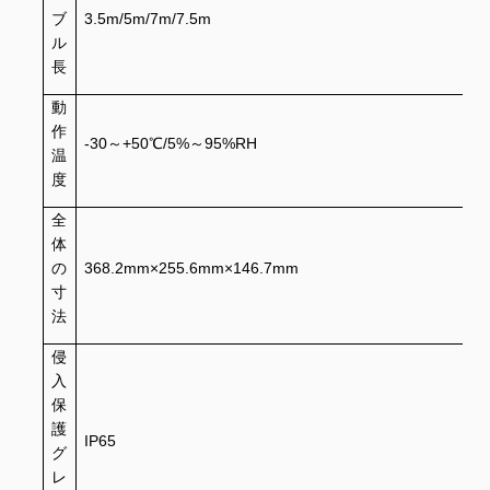
ブ
3.5m/5m/7m/7.5m
ル
長
動
作
-30～+50℃/5%～95%RH
温
度
全
体
の
368.2mm×255.6mm×146.7mm
寸
法
侵
入
保
護
IP65
グ
レ