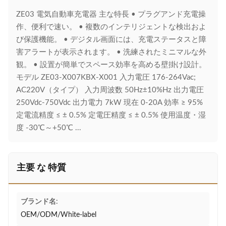
ZE03 電気自動車充電器 主な特長 • プラグアンド充電操
作、便利で速い。 • 複数のインテリジェントな検出およ
び保護機能。 • デジタル画面には、充電ステータスと障
害アラートが表示されます。 • 洗練されたミニマルな外
観。 • 設置が簡単でスペース効率を高める壁掛け設計。
モデル ZE03-X007KBX-X001 入力電圧 176-264Vac;
AC220V（タイプ） 入力周波数 50Hz±10%Hz 出力電圧
250Vdc-750Vdc 出力電力 7kW 現在 0-20A 効率 ≥ 95%
定電流精度 ≤ ± 0.5% 定電圧精度 ≤ ± 0.5% 使用温度・湿
度 -30℃～+50℃ ...
主要 な 特質
ブランド名:
OEM/ODM/White-label