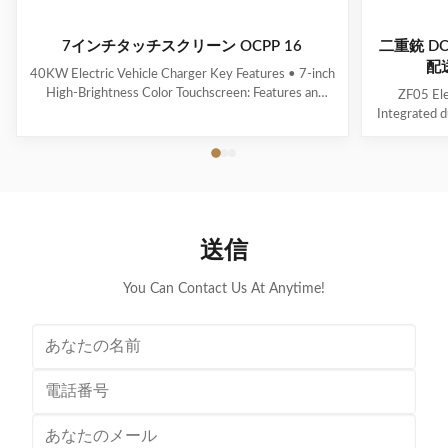
7インチタッチスクリーン OCPP 16
二重銃 D
配送
40KW Electric Vehicle Charger Key Features • 7-inch
High-Brightness Color Touchscreen: Features an
ZF05 Ele
intuitive user interface (UI) with clear and real-time
Integrated d
display of charging status. • Energy Efficiency ≥ 95%:
Multi
Effectively minimizes energy loss, contributing to
voltage/cu
optimized operational cost control. • ...
calculation 
indicator f
送信
You Can Contact Us At Anytime!