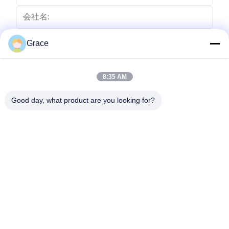
Grace
8:35 AM
Good day, what product are you looking for?
送りなさい
86--4008465288-2
info@zopoise.com