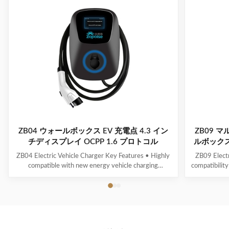
ZB04 ウォールボックス EV 充電点 4.3 イン
ZB09 
チディスプレイ OCPP 1.6 プロトコル
ルボックス 
ZB04 Electric Vehicle Charger Key Features • Highly
ZB09 Electr
compatible with new energy vehicle charging
compatibility
interfaces and protocols• Multi-intelligent detection
energy vehic
with real-time voltage/current monitoring and precise
time voltag
power calculation• Comprehensive safety protection
calculation 
systems• 4.3" display showing real-time ...
scr