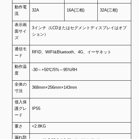
動作電
32A
16A(三相)
32A(三相)
流
表示画
3インチ（LCDまたはセグメントディスプレイはオプ
面サイ
ション）
ズ
通信モ
RFID、WIFI&Bluetooth、4G、イーサネット
ード
動作温
-30～+50℃/5%～95%RH
度
全体の
368mm×256mm×143mm
寸法
侵入保
護グレ
IP55
ード
重さ
<2.8KG
漏れ防