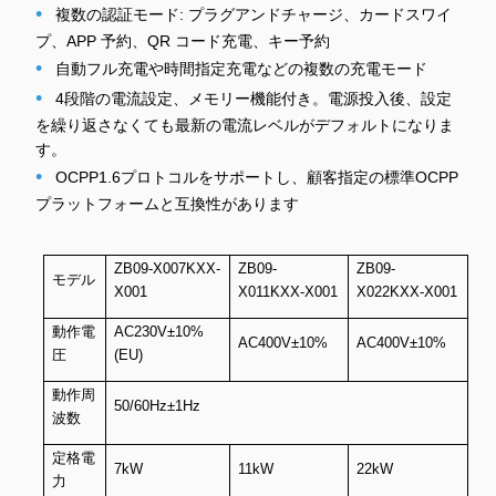
•
複数の認証モード: プラグアンドチャージ、カードスワイ
プ、APP 予約、QR コード充電、キー予約
•
自動フル充電や時間指定充電などの複数の充電モード
•
4段階の電流設定、メモリー機能付き。電源投入後、設定
を繰り返さなくても最新の電流レベルがデフォルトになりま
す。
•
OCPP1.6プロトコルをサポートし、顧客指定の標準OCPP
プラットフォームと互換性があります
ZB09-X007KXX-
ZB09-
ZB09-
モデル
X001
X011KXX-X001
X022KXX-X001
動作電
AC230V±10%
AC400V±10%
AC400V±10%
圧
(EU)
動作周
50/60Hz±1Hz
波数
定格電
7kW
11kW
22kW
力